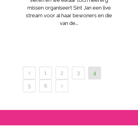
vieren en we elkaar toch heel erg
missen organiseert Sint Jan een live
stream voor al haar bewoners en die
van de...
1
2
3
4
5
6