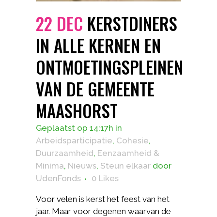
22 DEC
KERSTDINERS
IN ALLE KERNEN EN
ONTMOETINGSPLEINEN
VAN DE GEMEENTE
MAASHORST
Geplaatst op 14:17h
in
Arbeidsparticipatie
,
Cohesie
,
Duurzaamheid
,
Eenzaamheid &
Minima
,
Nieuws
,
Steun elkaar
door
UdenFonds
0
Likes
Voor velen is kerst het feest van het
jaar. Maar voor degenen waarvan de