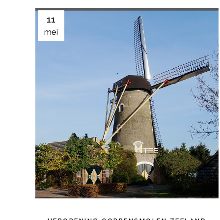
11
mei