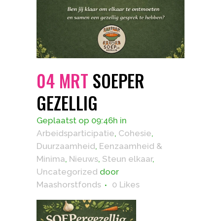
04 MRT
SOEPER
GEZELLIG
Geplaatst op 09:46h
in
Arbeidsparticipatie
,
Cohesie
,
Duurzaamheid
,
Eenzaamheid &
Minima
,
Nieuws
,
Steun elkaar
,
Uncategorized
door
Maashorstfonds
0
Likes