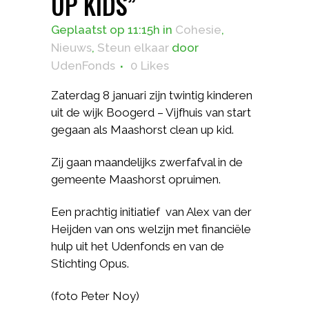
UP KIDS”
Geplaatst op 11:15h
in
Cohesie
,
Nieuws
,
Steun elkaar
door
UdenFonds
0
Likes
Zaterdag 8 januari zijn twintig kinderen
uit de wijk Boogerd – Vijfhuis van start
gegaan als Maashorst clean up kid.
Zij gaan maandelijks zwerfafval in de
gemeente Maashorst opruimen.
Een prachtig initiatief van Alex van der
Heijden van ons welzijn met financiële
hulp uit het Udenfonds en van de
Stichting Opus.
(foto Peter Noy)