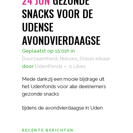
SNACKS VOOR DE
UDENSE
AVONDVIERDAAGSE
Geplaatst op 15:01h
in
Duurzaamheid
,
Nieuws
,
Steun elkaar
door
UdenFonds
0
Likes
Mede dankzij een mooie bijdrage uit
het Udenfonds voor alle deelnemers
gezonde snacks
tijdens de avondvierdaagse in Uden
RECENTE BERICHTEN