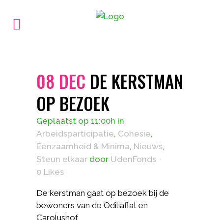
08 DEC
DE KERSTMAN
OP BEZOEK
Geplaatst op 11:00h
in
Arbeidsparticipatie
,
Cohesie
,
Eenzaamheid & Minima
,
Nieuws
,
Steun elkaar
door
UdenFonds
0
Likes
De kerstman gaat op bezoek bij de
bewoners van de Odiliaflat en
Carolushof