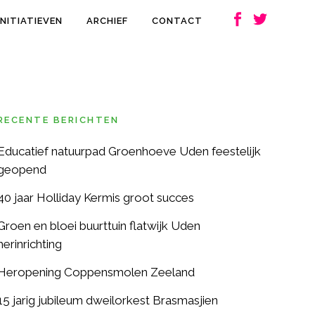
INITIATIEVEN
ARCHIEF
CONTACT
RECENTE BERICHTEN
Educatief natuurpad Groenhoeve Uden feestelijk
geopend
40 jaar Holliday Kermis groot succes
Groen en bloei buurttuin flatwijk Uden
herinrichting
Heropening Coppensmolen Zeeland
15 jarig jubileum dweilorkest Brasmasjien